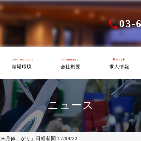
03-
Environment
Company
Recruit
職場環境
会社概要
求人情報
ニュース
来月値上がり」日経新聞 17/09/22